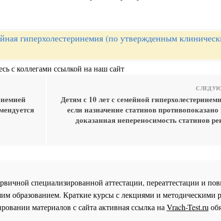
йная гиперхолестеринемия (по утвержденным клиничес
сь с коллегами ссылкой на наш сайт
СЛЕДУЮ
инемией
Детям с 10 лет с семейной гиперхолестеринеми
мендуется
если назначение статинов противопоказано 
доказанная непереносимость статинов ре
 первичной специализированной аттестации, переаттестации и 
им образованием. Краткие курсы с лекциями и методическими 
ровании материалов с сайта активная ссылка на
Vrach-Test.ru
обя