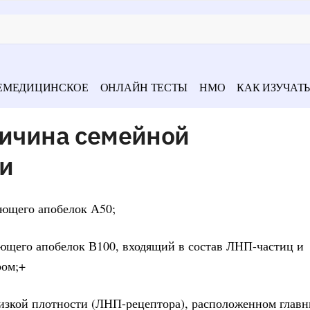
ЕМЕДИЦИНСКОЕ
ОНЛАЙН ТЕСТЫ
НМО
КАК ИЗУЧАТЬ
ричина семейной
и
ующего апобелок А50;
ующего апобелок В100, входящий в состав ЛНП-частиц и
ром;+
низкой плотности (ЛНП-рецептора), расположенном глав