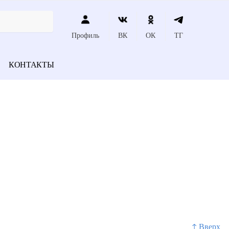
Профиль
ВК
ОК
ТГ
КОНТАКТЫ
↑ Вверх