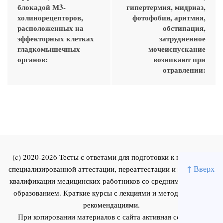
блокадой М3-
гипертермия, мидриаз,
холинорецепторов,
фотофобия, аритмия,
расположенных на
обстипация,
эффекторных клетках
затрудненное
гладкомышечных
мочеиспускание
органов:
возникают при
отравлении:
(c) 2020-2026 Тесты с ответами для подготовки к первичной
↑ Вверх
специализированной аттестации, переаттестации и повышения
квалификации медицинских работников со средним и высшим
образованием. Краткие курсы с лекциями и методическими
рекомендациями.
При копировании материалов с сайта активная ссылка на