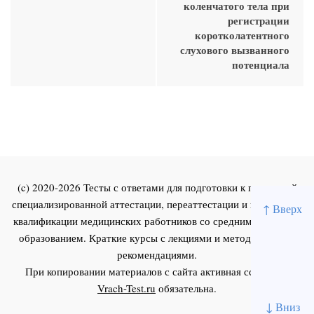
коленчатого тела при
регистрации
коротколатентного
слухового вызванного
потенциала
(c) 2020-2026 Тесты с ответами для подготовки к первичной
специализированной аттестации, переаттестации и повышения
↑ Вверх
квалификации медицинских работников со средним и высшим
образованием. Краткие курсы с лекциями и методическими
рекомендациями.
При копировании материалов с сайта активная ссылка на
Vrach-Test.ru
обязательна.
↓ Вниз