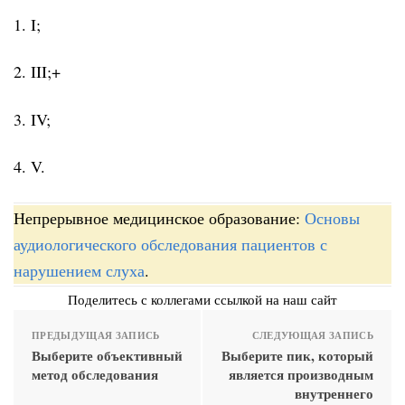
1. I;
2. III;+
3. IV;
4. V.
Непрерывное медицинское образование:
Основы
аудиологического обследования пациентов с
нарушением слуха
.
Поделитесь с коллегами ссылкой на наш сайт
ПРЕДЫДУЩАЯ ЗАПИСЬ
СЛЕДУЮЩАЯ ЗАПИСЬ
Выберите объективный
Выберите пик, который
метод обследования
является производным
внутреннего