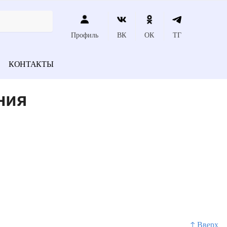
Профиль
ВК
ОК
ТГ
КОНТАКТЫ
ния
↑ Вверх