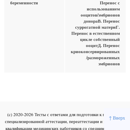
беременности
Перенос с
использованием
ооцитов/эмбрионов
донораВ. Перенос
суррогатной материГ.
Перенос в естественном
цикле собственный
ооцитД. Перенос
криоконсервированных
/размороженных
эмбрионов
(c) 2020-2026 Тесты с ответами для подготовки к первичной
↑ Вверх
специализированной аттестации, переаттестации и повышения
квалификации медицинских работников со средним и высшим