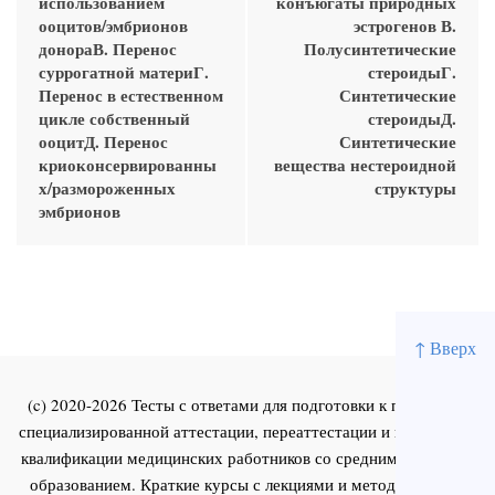
использованием
конъюгаты природных
ооцитов/эмбрионов
эстрогенов В.
донораВ. Перенос
Полусинтетические
суррогатной материГ.
стероидыГ.
Перенос в естественном
Синтетические
цикле собственный
стероидыД.
ооцитД. Перенос
Синтетические
криоконсервированны
вещества нестероидной
х/размороженных
структуры
эмбрионов
↑ Вверх
(c) 2020-2026 Тесты с ответами для подготовки к первичной
специализированной аттестации, переаттестации и повышения
квалификации медицинских работников со средним и высшим
образованием. Краткие курсы с лекциями и методическими