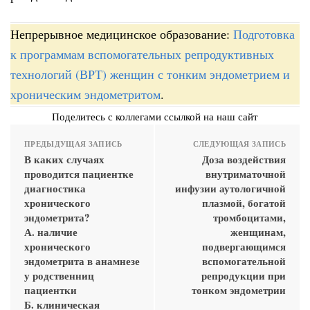
Непрерывное медицинское образование:
Подготовка
к программам вспомогательных репродуктивных
технологий (ВРТ) женщин с тонким эндометрием и
хроническим эндометритом
.
Поделитесь с коллегами ссылкой на наш сайт
ПРЕДЫДУЩАЯ ЗАПИСЬ
СЛЕДУЮЩАЯ ЗАПИСЬ
В каких случаях
Доза воздействия
проводится пациентке
внутриматочной
диагностика
инфузии аутологичной
хронического
плазмой, богатой
эндометрита?
тромбоцитами,
А. наличие
женщинам,
хронического
подвергающимся
эндометрита в анамнезе
вспомогательной
у родственниц
репродукции при
пациентки
тонком эндометрии
Б. клиническая