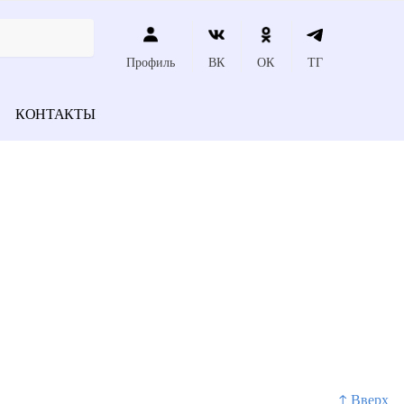
Профиль
ВК
ОК
ТГ
КОНТАКТЫ
↑ Вверх