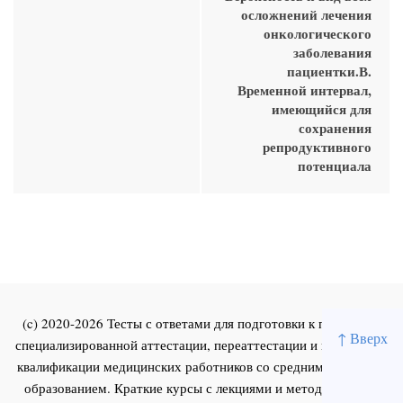
осложнений лечения
онкологического
заболевания
пациентки.В.
Временной интервал,
имеющийся для
сохранения
репродуктивного
потенциала
(c) 2020-2026 Тесты с ответами для подготовки к первичной
↑ Вверх
специализированной аттестации, переаттестации и повышения
квалификации медицинских работников со средним и высшим
образованием. Краткие курсы с лекциями и методическими