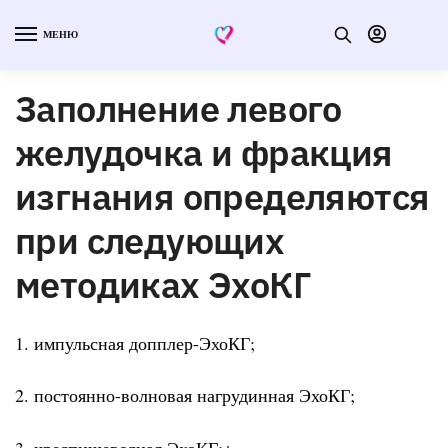
МЕНЮ
Заполнение левого
желудочка и фракция
изгнания определяются
при следующих
методиках ЭхоКГ
1. импульсная допплер-ЭхоКГ;
2. постоянно-волновая нагрудинная ЭхоКГ;
3. чреспищеводная ЭхоКГ;+