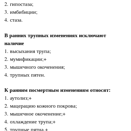
2. гипостаза;
3. имбибиции;
4. стаза.
В ранних трупных изменениях исключают
наличие
1. высыхания трупа;
2. мумификации;+
3. мышечного окоченения;
4. трупных пятен.
К ранним посмертным изменениям относят:
1. аутолиз;+
2. мацерацию кожного покрова;
3. мышечное окоченение;+
4. охлаждение трупа;+
5. трупные пятна.+