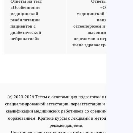
Ответы на тест
Ответы на тест
«Особенности
«Оказание
медицинской
медицинской помощи
реабилитации
пациентам с
пациентов с
остеопорозом и лицам с
диабетической
высоким риском
нейропатией»
переломов в первичном
звене здравоохранения»
(c) 2020-2026 Тесты с ответами для подготовки к первичной
специализированной аттестации, переаттестации и повышения
квалификации медицинских работников со средним и высшим
образованием. Краткие курсы с лекциями и методическими
рекомендациями.
При копировании материалов с сайта активная ссылка на