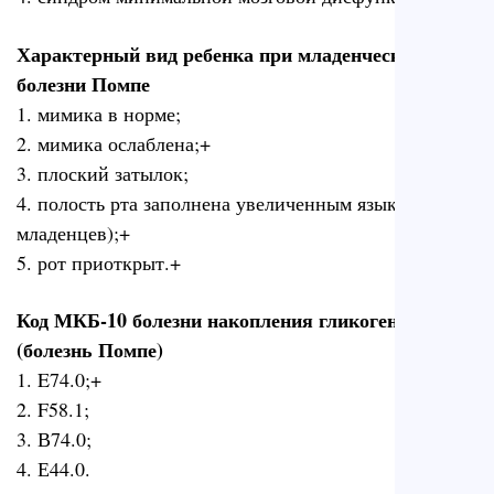
Характерный вид ребенка при младенческой
болезни Помпе
1. мимика в норме;
2. мимика ослаблена;+
3. плоский затылок;
4. полость рта заполнена увеличенным языком (у 1/3
младенцев);+
5. рот приоткрыт.+
Код МКБ-10 болезни накопления гликогенa
(болезнь Помпе)
1. E74.0;+
2. F58.1;
3. В74.0;
4. Е44.0.