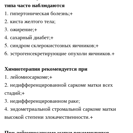
типа часто наблюдаются
1. гипертоническая болезнь;+
2. киста желтого тела;
3. ожирение;+
4. сахарный диабет;+
5. синдром склерокистозных яичников;+
6. эстрогенсекретирующие опухоли яичников.+
Химиотерапия рекомендуется при
1. лейомиосаркоме;+
2. недифференцированной саркоме матки всех
стадий;+
3. недифференцированном раке;
4. эндометриальной стромальной саркоме матки
высокой степени злокачественности.+
При лейомиосаркоме матки рекомендуется