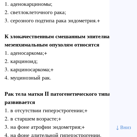
1. аденокарциномы;
2. светлоклеточного рака;
3. серозного подтипа рака эндометрия.+
К злокачественным смешанным эпителиальным и
мезенхимальным опухолям относятся
1. аденосаркома;+
2. карциноид;
3. карциносаркома;+
4. муцинозный рак.
Рак тела матки II патогенетического типа
развивается
1. в отсутствии гиперэстрогении;+
2. в старшем возрасте;+
3. на фоне атрофии эндометрия;+
↓ Вниз
4. на фоне длительной гиперэстрогении.