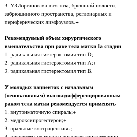
3. УЗИорганов малого таза, брюшной полости,
забрюшинного пространства, регионарных и
периферических лимфоузлов.+
Рекомендуемый объем хирургического
вмешательства при раке тела матки Iа стадии
1. радикальная гистерэктомия тип D;
2. радикальная гистерэктомия тип А;+
3. радикальная гистерэктомия тип В.
У молодых пациенток с начальным
(неинвазивным) высокодифференцированным
раком тела матки рекомендуется применять
1. внутриматочную спираль;+
2. медроксипрогестерон;+
3. оральные контрацептивы;
4. препараты из группы аналогов гонадотропин-