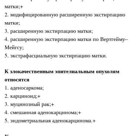
матки;+
2. модифицированную расширенную экстирпацию
матки;
3. расширенную экстирпацию матки;
4. расширенную экстирпацию матки по Вертгейму–
Мейгсу;
5. экстрафасциальную экстирпацию матки.
К злокачественным эпителиальным опухолям
относятся
1. аденосаркома;
2. карциноид;+
3. муцинозный рак;+
4. смешанная аденокарцинома;+
5. эндометриальная аденокарцинома.+