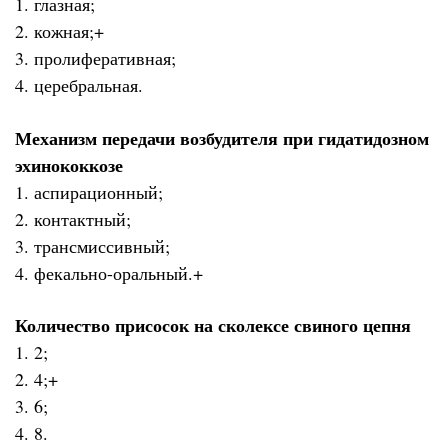
1. глазная;
2. кожная;+
3. пролиферативная;
4. церебральная.
Механизм передачи возбудителя при гидатидозном
эхинококкозе
1. аспирационный;
2. контактный;
3. трансмиссивный;
4. фекально-оральный.+
Количество присосок на сколексе свиного цепня
1. 2;
2. 4;+
3. 6;
4. 8.