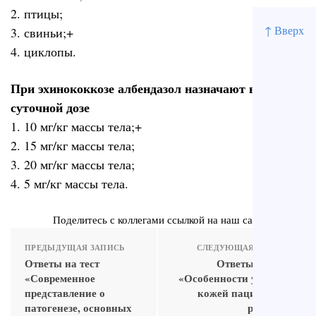
2. птицы;
↑ Вверх
3. свиньи;+
4. циклопы.
При эхинококкозе албендазол назначают в
суточной дозе
1. 10 мг/кг массы тела;+
2. 15 мг/кг массы тела;
3. 20 мг/кг массы тела;
4. 5 мг/кг массы тела.
Поделитесь с коллегами ссылкой на наш сайт
ПРЕДЫДУЩАЯ ЗАПИСЬ
СЛЕДУЮЩАЯ ЗАПИСЬ
Ответы на тест
Ответы на тест
«Современное
«Особенности ухода за
представление о
кожей пациентов с
патогенезе, основных
розацеа»