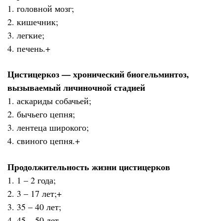
1. головной мозг;
2. кишечник;
3. легкие;
4. печень.+
Цистицеркоз — хронический биогельминтоз,
вызываемый личиночной стадией
1. аскариды собачьей;
2. бычьего цепня;
3. лентеца широкого;
4. свиного цепня.+
Продолжительность жизни цистицерков
1. 1 – 2 года;
2. 3 – 17 лет;+
3. 35 – 40 лет;
4. 45 – 50 лет.