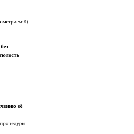
ометрием;8)
без
 полость
ичению её
 процедуры