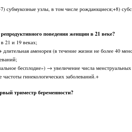
;+7) субмукозные узлы, в том числе рождающиеся;+8) суб
 репродуктивного поведения женщин в 21 веке?
в 21 и 19 веках;
→ длительная аменорея (в течение жизни не более 40 мен
еваний;
циальное бесплодие») → увеличение числа менструальных
 частоты гинекологических заболеваний.+
ервый триместр беременности?