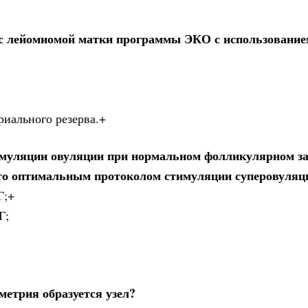
е с лейомиомой матки программы ЭКО с использование
риального резерва.+
муляции овуляции при нормальном фолликулярном за
что оптимальным протоколом стимуляции суперовуляц
Г;+
Г;
метрия образуется узел?