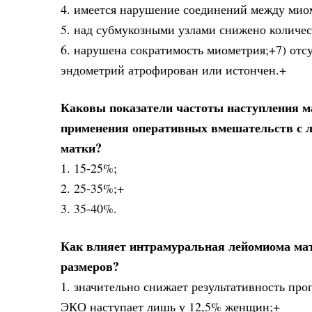
4. имеется нарушение соединений между мио
5. над субмукозными узлами снижено количе
6. нарушена сократимость миометрия;+7) от
эндометрий атрофирован или истончен.+
Каковы показатели частоты наступления м
применения оперативных вмешательств с ле
матки?
1. 15-25%;
2. 25-35%;+
3. 35-40%.
Как влияет интрамуральная лейомиома мат
размеров?
1. значительно снижает результативность п
ЭКО наступает лишь у 12,5% женщин;+