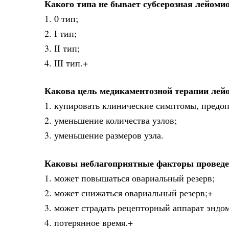
Какого типа не бывает субсерозная лейоми
1. 0 тип;
2. I тип;
3. II тип;
4. III тип.+
Какова цель медикаментозной терапии ле
1. купировать клинические симптомы, предоп
2. уменьшение количества узлов;
3. уменьшение размеров узла.
Каковы неблагоприятные факторы проведе
1. может повышаться овариальный резерв;
2. может снижаться овариальный резерв;+
3. может страдать рецепторный аппарат эндо
4. потерянное время.+