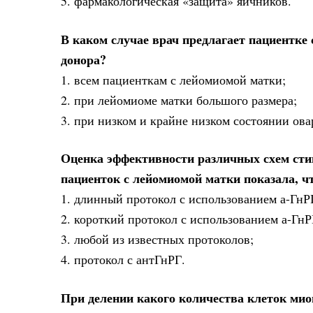
5. фармакологическая «защита» яичников.
В каком случае врач предлагает пациентк
донора?
1. всем пациенткам с лейомиомой матки;
2. при лейомиоме матки большого размера;
3. при низком и крайне низком состоянии ова
Оценка эффективности различных схем сти
пациенток с лейомиомой матки показала, 
1. длинный протокол с использованием а-ГнР
2. короткий протокол с использованием а-ГнР
3. любой из известных протоколов;
4. протокол с антГнРГ.
При делении какого количества клеток мио