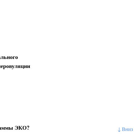
ального
перовуляции
граммы ЭКО?
↓ Вниз