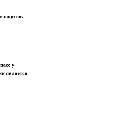
м ооцитов
пасе у
ии является