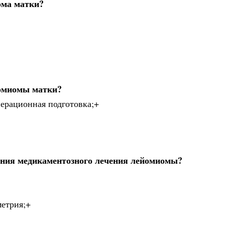
ома матки?
йомиомы матки?
ерационная подготовка;+
ния медикаментозного лечения лейомиомы?
метрия;+