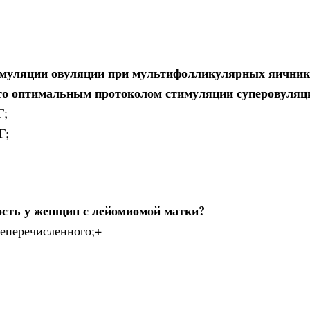
имуляции овуляции при мультифолликулярных яичник
что оптимальным протоколом стимуляции суперовуляц
Г;
Г;
сть у женщин с лейомиомой матки?
шеперечисленного;+