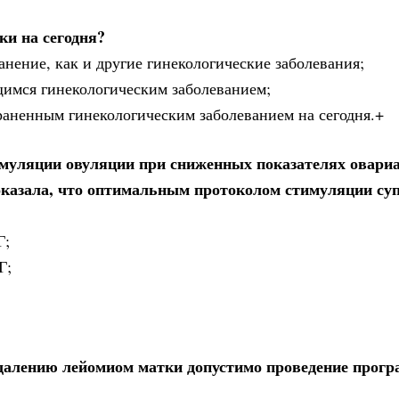
ки на сегодня?
анение, как и другие гинекологические заболевания;
щимся гинекологическим заболеванием;
раненным гинекологическим заболеванием на сегодня.+
муляции овуляции при сниженных показателях овари
показала, что оптимальным протоколом стимуляции су
Г;
Г;
 удалению лейомиом матки допустимо проведение про