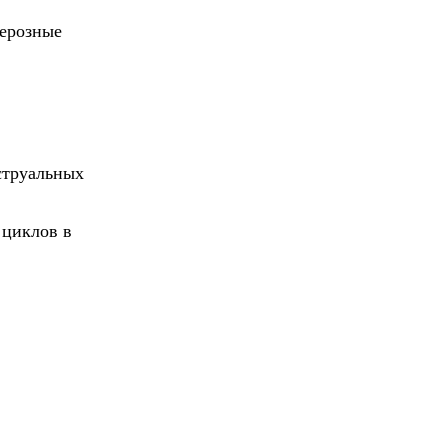
серозные
струальных
 циклов в