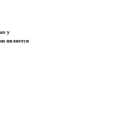
ах у
ии является