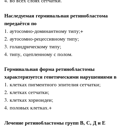
4. во всех слоях сетчатки.
Наследуемая герминальная ретинобластома
передаётся по
1. аутосомно-доминантному типу;+
2. аутосомно-рецессивному типу;
3. голандрическому типу;
4. типу, сцепленному с полом.
Герминальная форма ретинобластомы
характеризуется генетическими нарушениями в
1. клетках пигментного эпителия сетчатки;
2. клетках сетчатки;
3. клетках хориоидеи;
4. половых клетках.+
Лечение ретинобластомы групп В, С, Д и Е