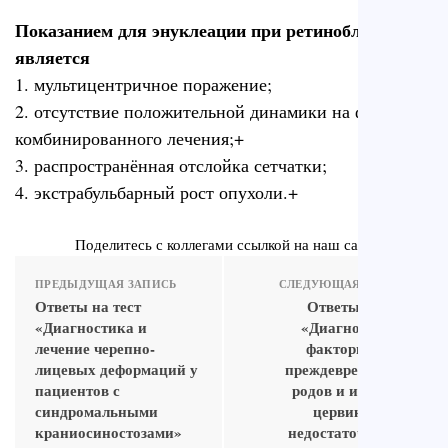
Показанием для энуклеации при ретинобластоме
является
1. мультицентричное поражение;
2. отсутствие положительной динамики на фоне
комбинированного лечения;+
3. распространённая отслойка сетчатки;
4. экстрабульбарный рост опухоли.+
Поделитесь с коллегами ссылкой на наш сайт
ПРЕДЫДУЩАЯ ЗАПИСЬ
СЛЕДУЮЩАЯ ЗАПИСЬ
Ответы на тест
Ответы на тест
«Диагностика и
«Диагностика и
лечение черепно-
факторы риска
лицевых деформаций у
преждевременных
пациентов с
родов и истмико-
синдромальными
цервикальной
краниосиностозами»
недостаточности»