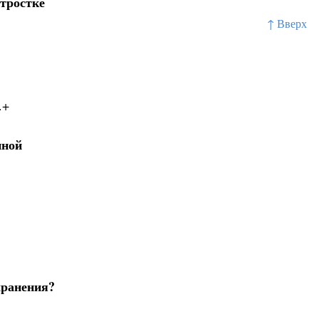
отростке
↑ Вверх
.+
нной
хранения?