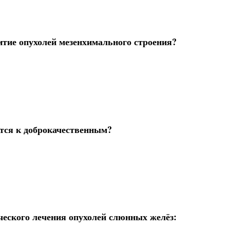
витие опухолей мезенхимального строения?
ятся к доброкачественным?
ческого лечения опухолей слюнных желёз: