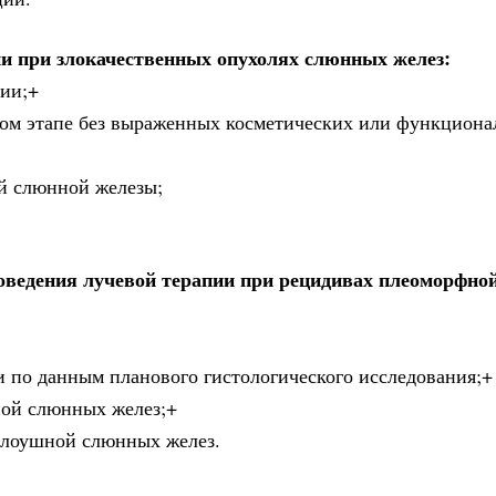
ии при злокачественных опухолях слюнных желез:
ции;+
рвом этапе без выраженных косметических или функцион
й слюнной железы;
ведения лучевой терапии при рецидивах плеоморфно
ии по данным планового гистологического исследования;+
ной слюнных желез;+
колоушной слюнных желез.