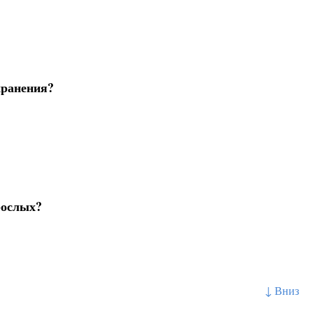
хранения?
рослых?
↓ Вниз