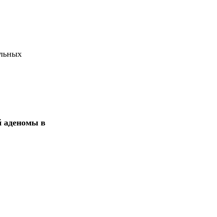
альных
й аденомы в