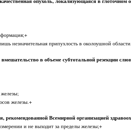
окачественная опухоль, локализующаяся в глоточном 
деформация;+
ь лишь незначительная припухлость в околоушной области
е вмешательство в объеме субтотальной резекции слю
 железы;
юсов железы.+
ия, рекомендованной Всемирной организацией здравоо
измерении и не выходит за пределы железы;+