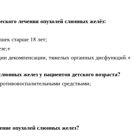
еского лечения опухолей слюнных желёз:
ушек старше 18 лет;
езе;+
адии декомпенсации, тяжелых органных дисфункций.+
слюнных желез у пациентов детского возраста?
противовоспалительными средствами;
ение опухолей слюнных желез?