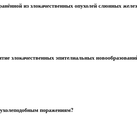
ранённой из злокачественных опухолей слюнных желе
витие злокачественных эпителиальных новообразовани
опухолеподобным поражениям?