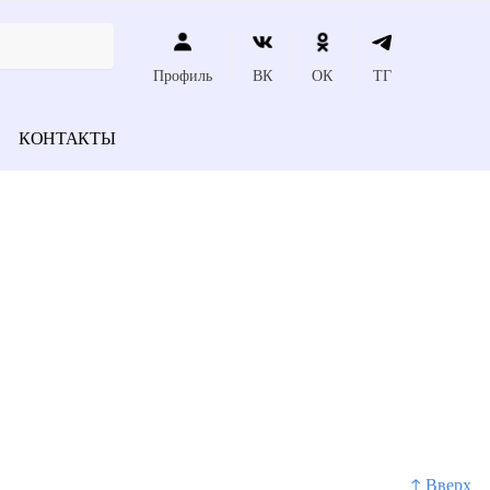
Профиль
ВК
ОК
ТГ
КОНТАКТЫ
↑ Вверх