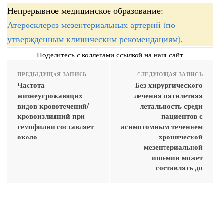
Непрерывное медицинское образование:
Атеросклероз мезентериальных артерий (по
утвержденным клиническим рекомендациям)
.
Поделитесь с коллегами ссылкой на наш сайт
ПРЕДЫДУЩАЯ ЗАПИСЬ
СЛЕДУЮЩАЯ ЗАПИСЬ
Частота
Без хирургического
жизнеугрожающих
лечения пятилетняя
видов кровотечений/
летальность среди
кровоизлияний при
пациентов с
гемофилии составляет
асимптомным течением
около
хронической
мезентериальной
ишемии может
составлять до