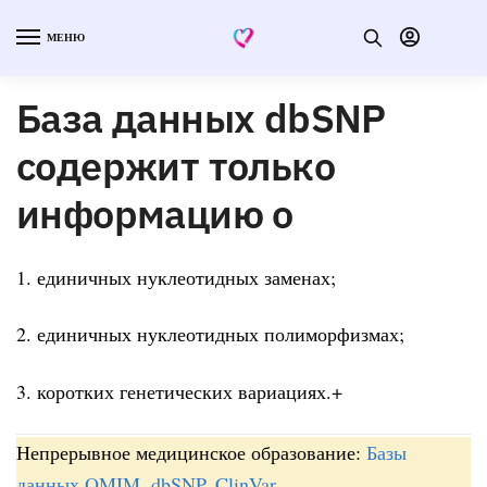
МЕНЮ
База данных dbSNP
содержит только
информацию о
1. единичных нуклеотидных заменах;
2. единичных нуклеотидных полиморфизмах;
3. коротких генетических вариациях.+
Непрерывное медицинское образование:
Базы
данных OMIM, dbSNP, ClinVar
.