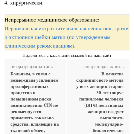
4. хирургически.
Непрерывное медицинское образование:
Цервикальная интраэпителиальная неоплазия, эрозия
и эктропион шейки матки (по утвержденным
клиническим рекомендациям)
.
Поделитесь с коллегами ссылкой на наш сайт
ПРЕДЫДУЩАЯ ЗАПИСЬ
СЛЕДУЮЩАЯ ЗАПИСЬ
Больным, в связи с
В качестве
возможным усилением
скринингового метода
пролиферативных
у всех женщин старше
процессов и
30 лет (вирус
повышением риска
папилломы человека
возникновения CIN не
(ВПЧ) негативных
рекомендуется
женщин) следует
применять локально
выполнить
средства, влияющие на
молекулярно-
тканевой обмен,
биологическое