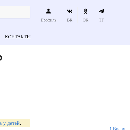
Профиль
ВК
ОК
ТГ
КОНТАКТЫ
о
 у детей
.
↑ Вверх