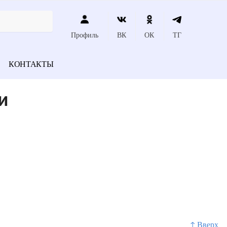
Профиль
ВК
ОК
ТГ
КОНТАКТЫ
и
↑ Вверх