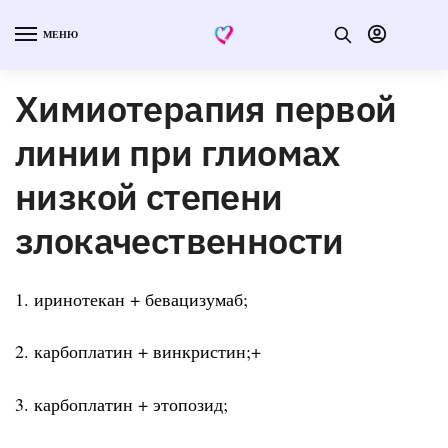
МЕНЮ
Химиотерапия первой
линии при глиомах
низкой степени
злокачественности
1. иринотекан + бевацизумаб;
2. карбоплатин + винкристин;+
3. карбоплатин + этопозид;