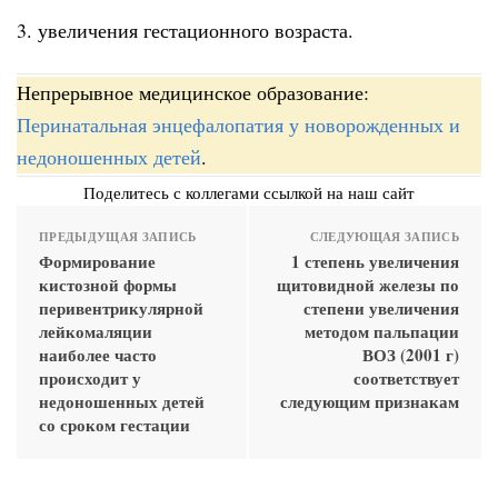
3. увеличения гестационного возраста.
Непрерывное медицинское образование:
Перинатальная энцефалопатия у новорожденных и
недоношенных детей
.
Поделитесь с коллегами ссылкой на наш сайт
ПРЕДЫДУЩАЯ ЗАПИСЬ
СЛЕДУЮЩАЯ ЗАПИСЬ
Формирование
1 степень увеличения
кистозной формы
щитовидной железы по
перивентрикулярной
степени увеличения
лейкомаляции
методом пальпации
наиболее часто
ВОЗ (2001 г)
происходит у
соответствует
недоношенных детей
следующим признакам
со сроком гестации