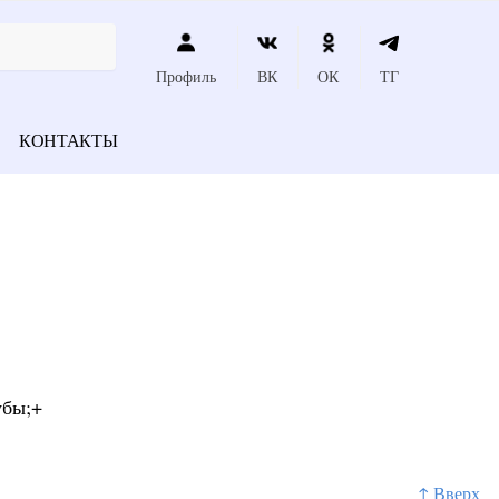
Профиль
ВК
ОК
ТГ
КОНТАКТЫ
убы;+
↑ Вверх