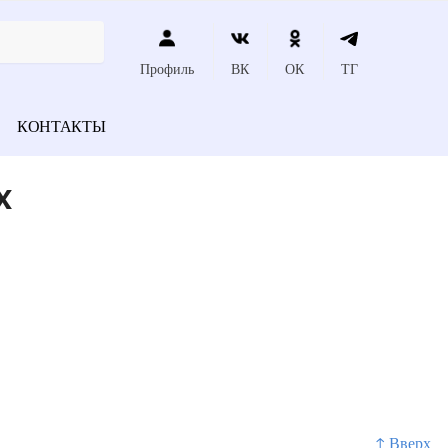
Профиль
ВК
ОК
ТГ
КОНТАКТЫ
х
↑ Вверх