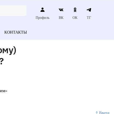
Профиль
ВК
ОК
ТГ
КОНТАКТЫ
ому)
?
щим»
↑ Вверх