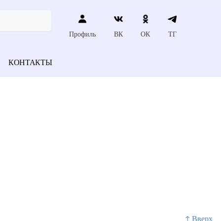
Профиль
ВК
ОК
ТГ
КОНТАКТЫ
↑ Вверх