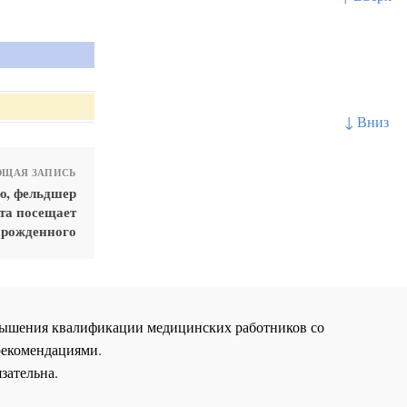
↓ Вниз
ЩАЯ ЗАПИСЬ
ю, фельдшер
та посещает
орожденного
повышения квалификации медицинских работников со
рекомендациями.
зательна.