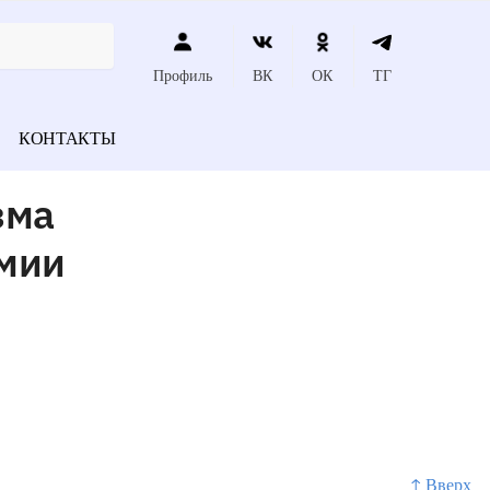
Профиль
ВК
ОК
ТГ
КОНТАКТЫ
зма
тмии
↑ Вверх