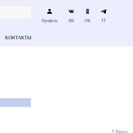
Профиль
ВК
ОК
ТГ
КОНТАКТЫ
↑ Вверх