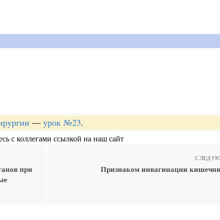
хирургии
—
урок №23
.
сь с коллегами ссылкой на наш сайт
СЛЕДУЮ
ганов при
Признаком инвагинации кишечни
ные