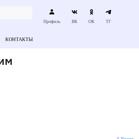
Профиль
ВК
ОК
ТГ
КОНТАКТЫ
ким
↑ Вверх