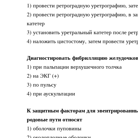
1) провести ретроградную уретрографию, зат
2) провести ретроградную уретрографию, в за
катетер
3) установить уретральный катетер после ре
4) наложить цистостому, затем провести урет
Диагностировать фибрилляцию желудочков
1) при пальпации верхушечного толчка
2) на ЭКГ (+)
3) по пульсу
4) при аускультации
К защитным факторам для эвентрированных 
родовые пути относят
1) оболочки пуповины
2) околоплодные оболочки