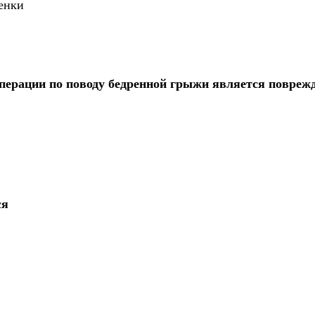
енки
перации по поводу бедренной грыжи является повреж
ся