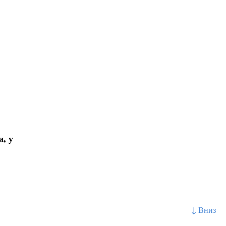
, у
↓ Вниз