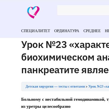
СПЕЦИАЛИТЕТ
ОРДИНАТУРА
СРЕДНЕЕ
Н
Урок №23 «характ
биохимическом ан
панкреатите явля
Детская хирургия — тесты с ответами
Урок №23 «харак
Больному с нестабильной гемодинамикой, 
из уретры целесообразно