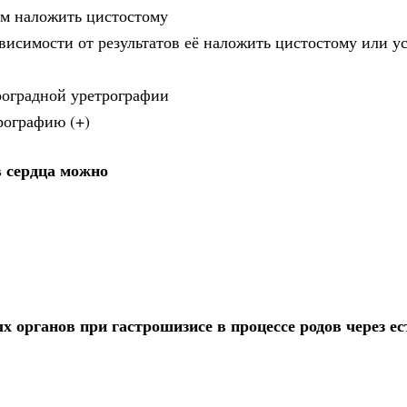
ем наложить цистостому
висимости от результатов её наложить цистостому или у
троградной уретрографии
рографию (+)
 сердца можно
органов при гастрошизисе в процессе родов через е