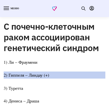
МЕНЮ
С почечно-клеточным
раком ассоциирован
генетический синдром
1) Ли – Фраумени
2) Гиппеля – Линдау (+)
3) Туретта
4) Дениса – Драша