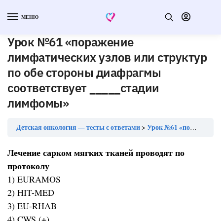
МЕНЮ
Урок №61 «поражение
лимфатических узлов или структур
по обе стороны диафрагмы
соответствует _____стадии
лимфомы»
Детская онкология — тесты с ответами
Урок №61 «поражение лимфатических узлов или структур по обе стороны диафрагмы соответствует _____стадии лимфомы»
Лечение сарком мягких тканей проводят по
протоколу
1) EURAMOS
2) HIT-MED
3) EU-RHAB
4) CWS (+)