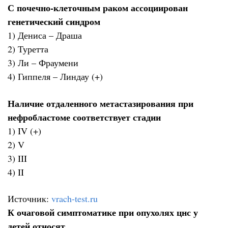
С почечно-клеточным раком ассоциирован
генетический синдром
1) Дениса – Драша
2) Туретта
3) Ли – Фраумени
4) Гиппеля – Линдау (+)
Наличие отдаленного метастазирования при
нефробластоме соответствует стадии
1) IV (+)
2) V
3) III
4) II
Источник:
vrach-test.ru
К очаговой симптоматике при опухолях цнс у
детей относят