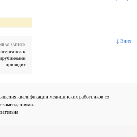
↓ Вниз
ЩАЯ ЗАПИСЬ
ангерганса к
лирубинемии
приводит
повышения квалификации медицинских работников со
рекомендациями.
зательна.