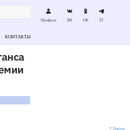
Профиль
ВК
ОК
ТГ
КОНТАКТЫ
ганса
немии
↑ Вверх