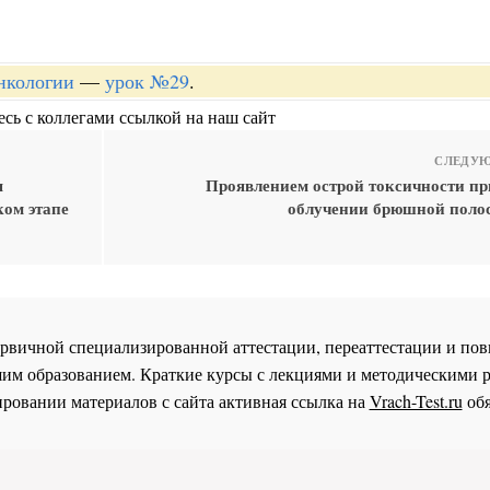
онкологии
—
урок №29
.
сь с коллегами ссылкой на наш сайт
СЛЕДУЮ
я
Проявлением острой токсичности пр
ком этапе
облучении брюшной полос
 первичной специализированной аттестации, переаттестации и 
им образованием. Краткие курсы с лекциями и методическими 
ровании материалов с сайта активная ссылка на
Vrach-Test.ru
обя