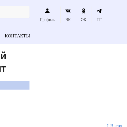
Профиль
ВК
ОК
ТГ
КОНТАКТЫ
ой
ит
↑ Вверх