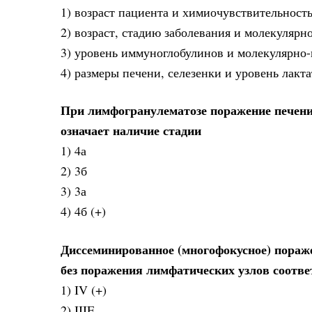
1) возраст пациента и химиочувствительност
2) возраст, стадию заболевания и молекулярн
3) уровень иммуноглобулинов и молекулярно
4) размеры печени, селезенки и уровень лакт
При лимфогранулематозе поражение печен
означает наличие стадии
1) 4а
2) 3б
3) 3а
4) 4б (+)
Диссеминированное (многофокусное) пораже
без поражения лимфатических узлов соотве
1) IV (+)
2) IIIE