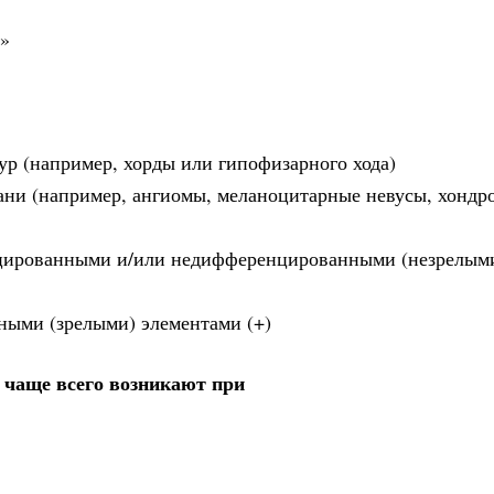
и»
ур (например, хорды или гипофизарного хода)
ани (например, ангиомы, меланоцитарные невусы, хондр
нцированными и/или недифференцированными (незрелым
ными (зрелыми) элементами (+)
 чаще всего возникают при