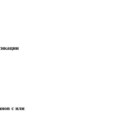
сикации
анов с или