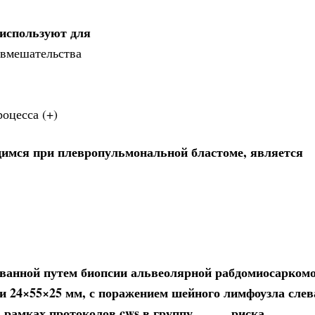
используют для
 вмешательства
оцесса (+)
имся при плевропульмональной бластоме, является
ованной путем биопсии альвеолярной рабдомиосарком
 24×55×25 мм, с поражением шейного лимфоузла слева
 рамках протоколов cws в группу _____ риска