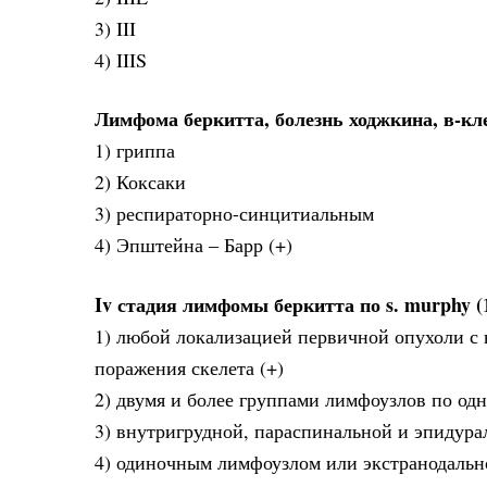
3) III
4) IIIS
Лимфома беркитта, болезнь ходжкина, в-к
1) гриппа
2) Коксаки
3) респираторно-синцитиальным
4) Эпштейна ‒ Барр (+)
Iv стадия лимфомы беркитта по s. murphy (1
1) любой локализацией первичной опухоли с
поражения скелета (+)
2) двумя и более группами лимфоузлов по од
3) внутригрудной, параспинальной и эпидур
4) одиночным лимфоузлом или экстранодальн