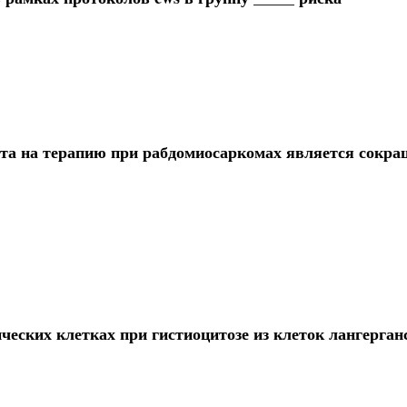
ета на терапию при рабдомиосаркомах является сокра
еских клетках при гистиоцитозе из клеток лангерганс