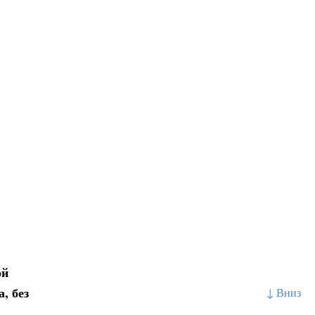
ой
, без
↓ Вниз