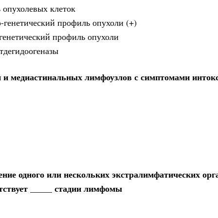
ь опухолевых клеток
о-генетический профиль опухоли (+)
-генетический профиль опухоли
атдегидоогеназы
и и медиастинальных лимфоузлов с симптомами инток
ние одного или нескольких экстралимфатических орг
тствует _____ стадии лимфомы