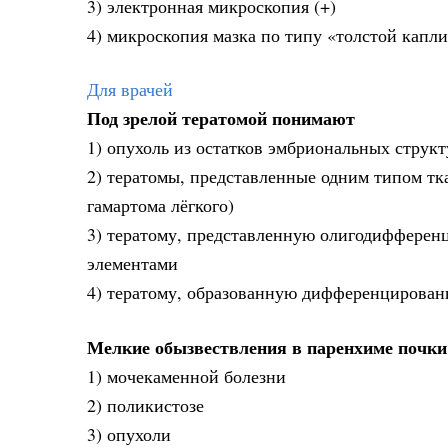
3) электронная микроскопия (+)
4) микроскопия мазка по типу «толстой капл
Для врачей
Под зрелой тератомой понимают
1) опухоль из остатков эмбриональных структ
2) тератомы, представленные одним типом тк
гамартома лёгкого)
3) тератому, представленную олигодиффере
элементами
4) тератому, образованную дифференцирован
Мелкие обызвествления в паренхиме почки
1) мочекаменной болезни
2) поликистозе
3) опухоли