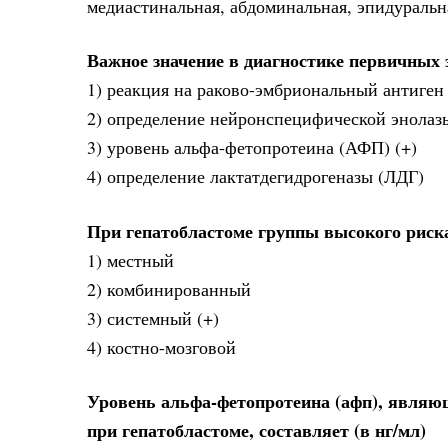
медиастинальная, абдоминальная, эпидуральн
Важное значение в диагностике первичных 
1) реакция на раково-эмбриональный антиген
2) определение нейронспецифической энолаз
3) уровень альфа-фетопротеина (АФП) (+)
4) определение лактатдегидрогеназы (ЛДГ)
При гепатобластоме группы высокого риска
1) местный
2) комбинированный
3) системный (+)
4) костно-мозговой
Уровень альфа-фетопротеина (афп), являющ
при гепатобластоме, составляет (в нг/мл)