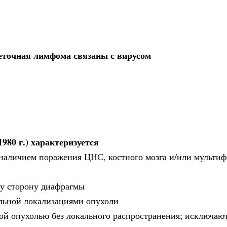
леточная лимфома связаны с вирусом
980 г.) характеризуется
 наличием поражения ЦНС, костного мозга и/или мульти
ну сторону диафрагмы
альной локализациями опухоли
ой опухолью без локального распространения; исключаю