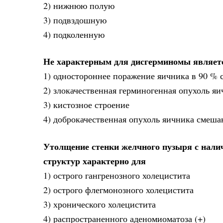
2) нижнюю полую
3) подвздошную
4) подколенную
Не характерным для дисгерминомы являет
1) одностороннее поражение яичника в 90 % 
2) злокачественная герминогенная опухоль я
3) кистозное строение
4) доброкачественная опухоль яичника смеша
Утолщение стенки желчного пузыря с налич
структур характерно для
1) острого гангренозного холецистита
2) острого флегмонозного холецистита
3) хронического холецистита
4) распространенного аденомиоматоза (+)