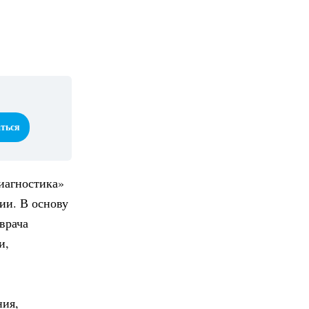
аться
иагностика»
ии. В основу
врача
и,
ния,