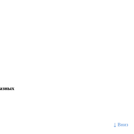
разных
↓ Вниз