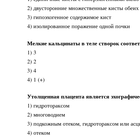
2) двусторонние множественные кисты обеих 
3) гипоэхогенное содержимое кист
4) изолированное поражение одной почки
Мелкие кальцинаты в теле створок соответ
1) 3
2) 2
3) 4
4) 1 (+)
Утолщенная плацента является эхографичес
1) гидротораксом
2) многоводием
3) подкожным отеком, гидротораксом или асц
4) отеком