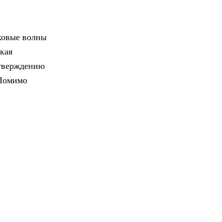
ковые волны
кая
утверждению
 Помимо