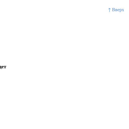
↑ Вверх
дет