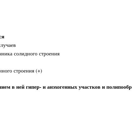
ся
случаев
ичника солидного строения
нного строения (+)
ием в ней гипер- и анэхогенных участков и полипооб