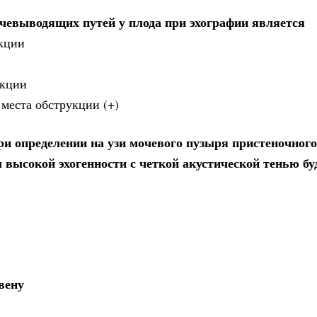
чевыводящих путей у плода при эхографии является
укции
укции
места обструкции (+)
и определении на узи мочевого пузыря пристеночного
высокой эхогенности с четкой акустической тенью бу
вену