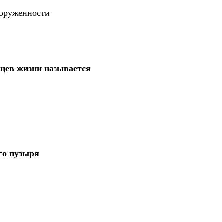
ооруженности
яцев жизни называется
го пузыря