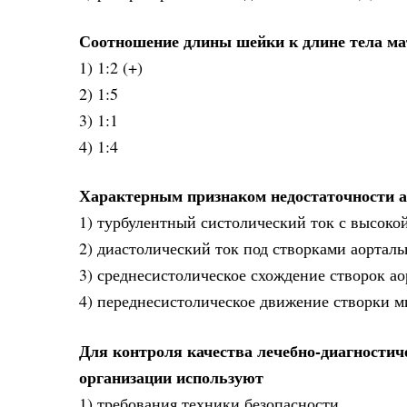
Соотношение длины шейки к длине тела мат
1) 1:2 (+)
2) 1:5
3) 1:1
4) 1:4
Характерным признаком недостаточности а
1) турбулентный систолический ток с высокой
2) диастолический ток под створками аорталь
3) среднесистолическое схождение створок ао
4) переднесистолическое движение створки м
Для контроля качества лечебно-диагностич
организации используют
1) требования техники безопасности