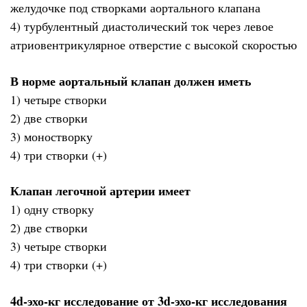
желудочке под створками аортального клапана
4) турбулентный диастолический ток через левое
атриовентрикулярное отверстие с высокой скоростью
В норме аортальный клапан должен иметь
1) четыре створки
2) две створки
3) моностворку
4) три створки (+)
Клапан легочной артерии имеет
1) одну створку
2) две створки
3) четыре створки
4) три створки (+)
4d-эхо-кг исследование от 3d-эхо-кг исследования