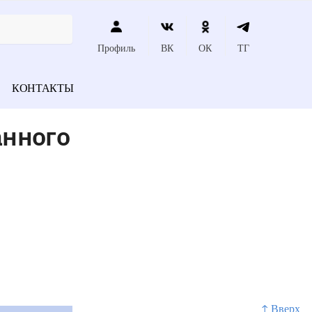
Профиль
ВК
ОК
ТГ
КОНТАКТЫ
анного
↑ Вверх