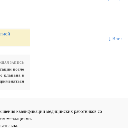
огией
↓ Вниз
ЩАЯ ЗАПИСЬ
тации после
о клапана в
применяться
повышения квалификации медицинских работников со
рекомендациями.
зательна.