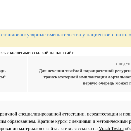
генэндоваскулярные вмешательства у пациентов с патол
сь с коллегами ссылкой на наш сайт
СЛЕДУЮ
адь
Для лечения тяжёлой парапротезной регурги
см²
транскатетерной имплантации аортальног
первую очередь может 
 первичной специализированной аттестации, переаттестации и 
им образованием. Краткие курсы с лекциями и методическими 
ровании материалов с сайта активная ссылка на
Vrach-Test.ru
обя