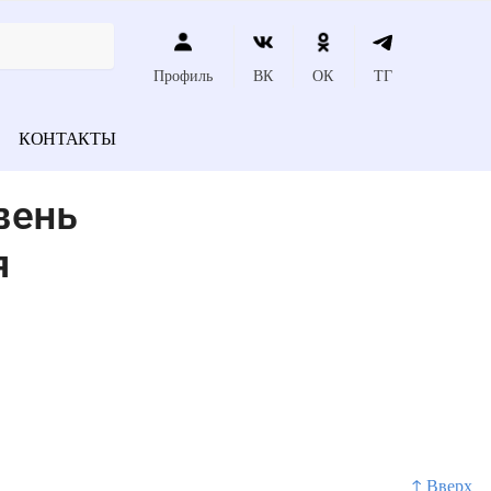
Профиль
ВК
ОК
ТГ
КОНТАКТЫ
вень
я
↑ Вверх