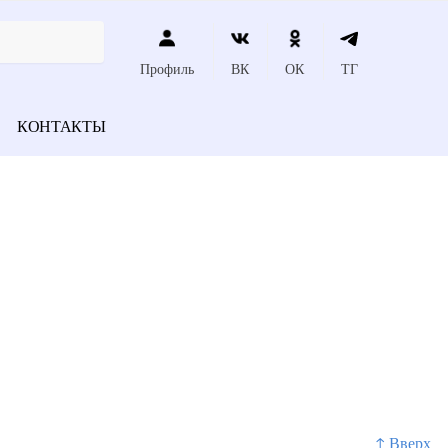
Профиль
ВК
ОК
ТГ
КОНТАКТЫ
↑ Вверх