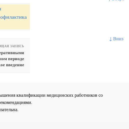
я
рофилактика
↓ Вниз
ЩАЯ ЗАПИСЬ
феративными
ном периоде
ое введение
повышения квалификации медицинских работников со
рекомендациями.
зательна.