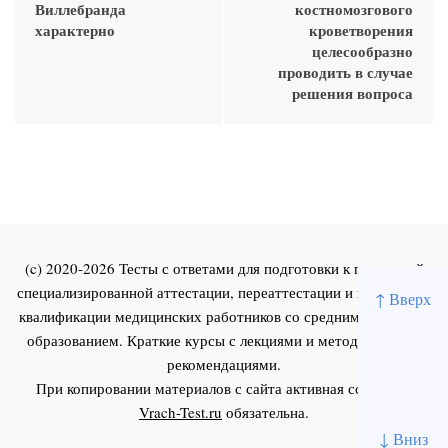
Виллебранда
костномозгового
характерно
кроветворения
целесообразно
проводить в случае
решения вопроса
(c) 2020-2026 Тесты с ответами для подготовки к первичной
специализированной аттестации, переаттестации и повышения
↑ Вверх
квалификации медицинских работников со средним и высшим
образованием. Краткие курсы с лекциями и методическими
рекомендациями.
При копировании материалов с сайта активная ссылка на
Vrach-Test.ru
обязательна.
↓ Вниз