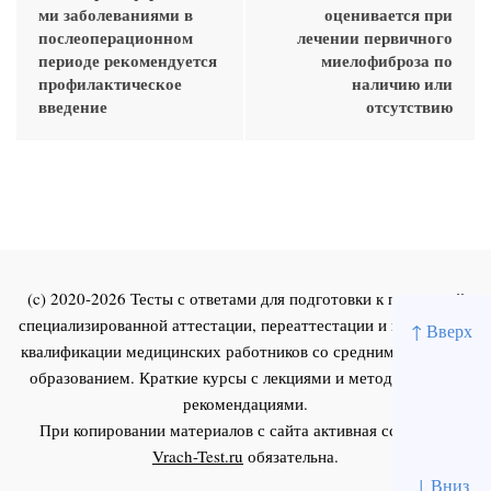
ми заболеваниями в
оценивается при
послеоперационном
лечении первичного
периоде рекомендуется
миелофиброза по
профилактическое
наличию или
введение
отсутствию
(c) 2020-2026 Тесты с ответами для подготовки к первичной
специализированной аттестации, переаттестации и повышения
↑ Вверх
квалификации медицинских работников со средним и высшим
образованием. Краткие курсы с лекциями и методическими
рекомендациями.
При копировании материалов с сайта активная ссылка на
Vrach-Test.ru
обязательна.
↓ Вниз