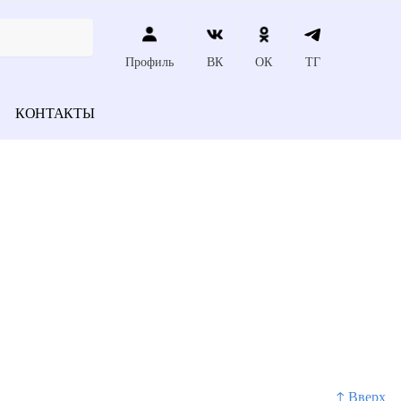
Профиль
ВК
ОК
ТГ
КОНТАКТЫ
↑ Вверх