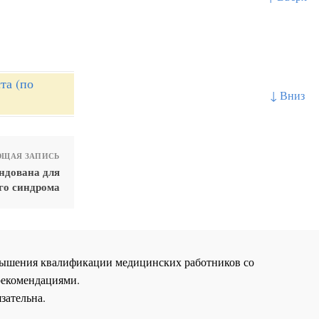
та (по
↓ Вниз
ЩАЯ ЗАПИСЬ
ендована для
го синдрома
повышения квалификации медицинских работников со
рекомендациями.
зательна.