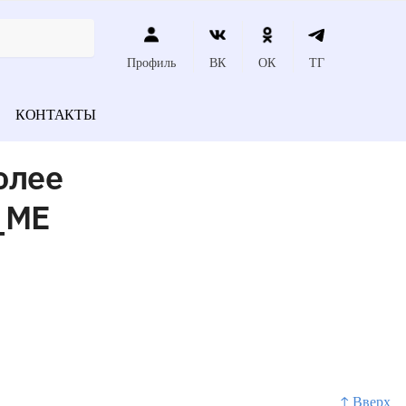
Профиль
ВК
ОК
ТГ
КОНТАКТЫ
олее
_МЕ
↑ Вверх