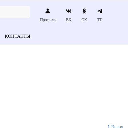
Профиль
ВК
ОК
ТГ
КОНТАКТЫ
↑ Вверх