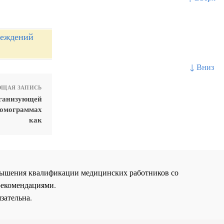
реждений
↓ Вниз
ЩАЯ ЗАПИСЬ
рганизующей
томограммах
как
повышения квалификации медицинских работников со
рекомендациями.
зательна.